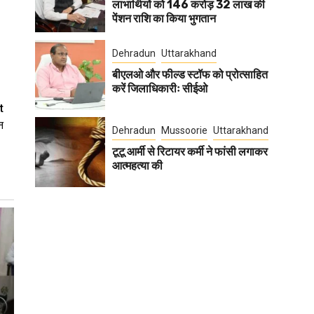
लाभार्थियों को 146 करोड़ 32 लाख की
पेंशन राशि का किया भुगतान
Dehradun
Uttarakhand
बीएलओ और फील्ड स्टॉफ को प्रोत्साहित
करें जिलाधिकारीः सीईओ
t
न
Dehradun
Mussoorie
Uttarakhand
टूटू आर्मी से रिटायर कर्मी ने फांसी लगाकर
आत्महत्या की