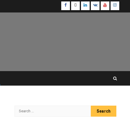
Facebook
Twitter
Linkedin
VK
Youtube
Instagr
Search
for: