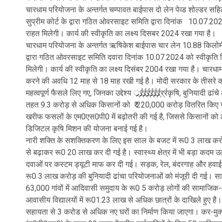
चारधाम परियोजना के अन्तर्गत चम्पावत बाईपास दो लेन पेव्ड शोल्डर स
सुप्रीम कोर्ट के द्वारा गठित ओवरसाइट समिति द्वारा दिनांक 10.07.20
राहत मिलेगी। कार्य की स्वीकृति का लक्ष्य दिसबर 2024 रखा गया है।
चारधाम परियोजना के अन्तर्गत ऋषिकेश बाईपास चार लेन 10.88 किलोमीट
द्वारा गठित ओवरसाइट समिति दवारा दिनांक 10.07.2024 को स्वीकृति 
मिलेगी। कार्य की स्वीकृति का लक्ष्य दिसंबर 2004 रखा गया है। चारधाम मार्
करने की अवधि 12 माह से 18 माह रखी गई है। मोदी सरकार के तीसरे का
महत्वपूर्ण फैसले लिए गए, जिनका उद्देश्य ्र्र्र्र्र्र्र्र्र्र्र्र्र्र्
र्र्र्र्र्र्र्र्र्र्र्र्र्र्र्
र्र्र्र्र्र्र्र्र्र्र्र्र्र्र्
र्र्र्र्र्र्र्र्र्र्र्र्र्र्र्
र्र्र्र्र्र्र्र्र्र्र्र्र्र्र्
र्र्र्र्र्र्र्र्र्र्र्र्र्र्र्
र्र्र्र्र्र्र्र्र्र्र्र्र्र्र्
र्र्रकृषि, बुनियादी 
तहत 9.3 करोड़ से अधिक किसानों को ₹ 220,000 करोड़ वितरित किए गए, 
खरीफ फसलों के एम0एस0पी0 में बढ़ोतरी की गई है, जिससे किसानों को 
डिजिटल कृषि मिशन की योजना बनाई गई है।
नारी शक्ति के सशक्तिकरण के लिए इस साल के बजट में रू0 3 लाख करो
से बढ़ाकर रू0 20 लाख कर दी गई है। स्वास्थ्य क्षेत्र में भी बड़ा कदम
दवाओं पर कस्टम ड्यूटी माफ कर दी गई। सड़क, रेल, बंदरगाह और हवाई म
रू0 3 लाख करोड़ की बुनियादी ढांचा परियोजनाओं को मंजूरी दी गई। स
63,000 गांवों में आदिवासी समुदाय के रू0 5 करोड़ लोगों की सामाजिक-
आवासीय विद्यालयों में रू01.23 लाख से अधिक छात्रों के दाखिले हुए
सहायता से 3 करोड से अधिक नए घरों का निर्माण किया जाएगा। कर-मुक्