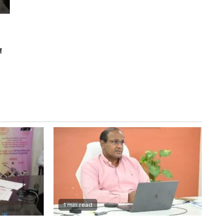
न
1 min read