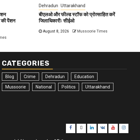
Dehradun
Uttarakhand
ेंशन
बीएलओ और फील्ड स्टॉफ को प्रोत्साहित करें
की पेंशन
जिलाधिकारीः सीईओ
August 8, 2026
Mussoorie Times
imes
CATEGORIES
Blog
Crime
Dehradun
Education
Mussoorie
National
Politics
Uttarakhand
Facebook
Twitter
Linkedin
VK
Youtube
Instagr