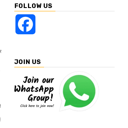
FOLLOW US
Facebook
र
JOIN US
ी
य