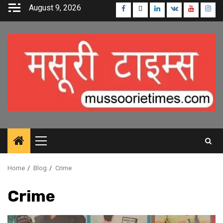
Skip
August 9, 2026
Facebook
Twitter
Linkedin
VK
Youtube
Inst
to
content
Primary
Menu
Home
Blog
Crime
Crime