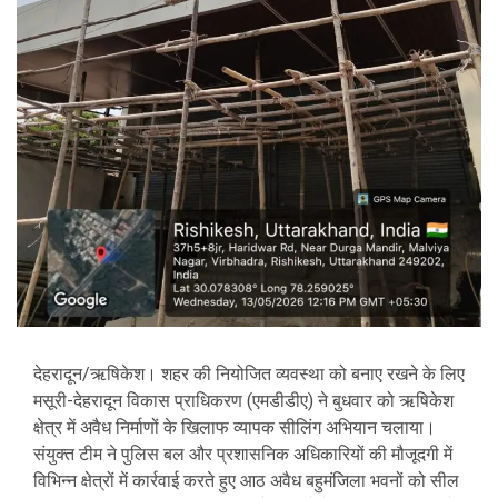
देहरादून/ऋषिकेश। शहर की नियोजित व्यवस्था को बनाए रखने के लिए
मसूरी-देहरादून विकास प्राधिकरण (एमडीडीए) ने बुधवार को ऋषिकेश
क्षेत्र में अवैध निर्माणों के खिलाफ व्यापक सीलिंग अभियान चलाया।
संयुक्त टीम ने पुलिस बल और प्रशासनिक अधिकारियों की मौजूदगी में
विभिन्न क्षेत्रों में कार्रवाई करते हुए आठ अवैध बहुमंजिला भवनों को सील