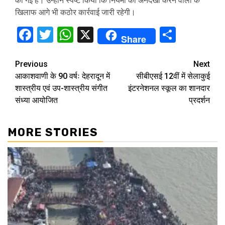
की गई है। उन्होंने स्पष्ट किया कि नियमों की अनदेखी करने वालों के
खिलाफ आगे भी कठोर कार्रवाई जारी रहेगी।
Facebook
Twitter
WhatsApp
X
Share
Share
Continue
Previous
Next
आकाशवाणी के 90 वर्षः देहरादून में
सीबीएसई 12वीं में सेलाकुई
Reading
शास्त्रीय एवं उप-शास्त्रीय संगीत
इंटरनेशनल स्कूल का शानदार
संध्या आयोजित
प्रदर्शन
MORE STORIES