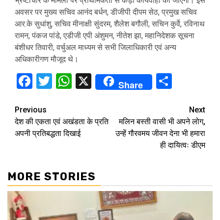
भ्रष्टाचार के मामलों पर प्राथमिकता से कड़ी कार्यवाही की जाएगी। इस
अवसर पर मुख्य सचिव आनंद बर्धन, डीजीपी दीपम सेठ, प्रमुख सचिव
आर.के सुधांशु, सचिव मीनाक्षी सुंदरम, शैलेश बगौली, सचिन कुर्वे, रविनाथ
रामन, पंकज पांडे, एडीजी एपी अंशुमन, नीतेश झा, महानिदेशक सूचना
बंशीधर तिवारी, वर्चुअल माध्यम से सभी जिलाधिकारी एवं अन्य
अधिकारीगण मौजूद थे।
Facebook
Twitter
WhatsApp
X
Share
Share
Continue
Previous
Next
देश की एकता एवं अखंडता के प्रति
मलिन बस्ती वासी भी अपने लोग,
Reading
अपनी प्रतिबद्धता दिखाई
उन्हें गौरवमय जीवन देना भी हमारा
ही दायित्वः डीएम
MORE STORIES