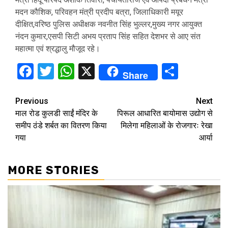
मदन कौशिक, परिवहन मंत्री प्रदीप बत्रा, जिलाधिकारी मयूर
दीक्षित,वरिष्ठ पुलिस अधीक्षक नवनीत सिंह भुल्लर,मुख्य नगर आयुक्त
नंदन कुमार,एसपी सिटी अभय प्रताप सिंह सहित देशभर से आए संत
महात्मा एवं श्रद्धालु मौजूद रहे।
Facebook
Twitter
WhatsApp
X
Share
Share
Continue
Previous
Next
माल रोड कुलडी साईं मंदिर के
पिरूल आधारित बायोमास उद्योग से
Reading
समीप ठंडे शर्बत का वितरण किया
मिलेगा महिलाओं के रोजगारः रेखा
गया
आर्या
MORE STORIES