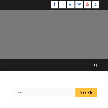
Facebook
Twitter
Linkedin
VK
Youtube
Instagr
Search
for: