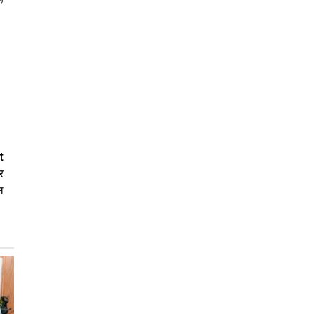
क
t
र
ल