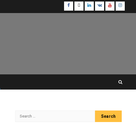
Facebook
Twitter
Linkedin
VK
Youtube
Instagr
Search
for: