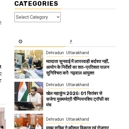
CATEGORIES
Categories
ो
Dehradun
Uttarakhand
मतदाता सुनवाई में लापरवाही बर्दाश्त नहीं,
t
आयोग के निर्देशों का शत-प्रतिशत पालन
सुनिश्चित करेंः गढ़वाल आयुक्त
ए
ट
Dehradun
Uttarakhand
खेल महाकुंभ 2026ः 01 सितंबर से
सजेगा मुख्यमंत्री चैंम्पियनशिप ट्रॉफी का
मंच
Dehradun
Uttarakhand
मुख्य सचिव ने कौशल विकास एवं रोजगार