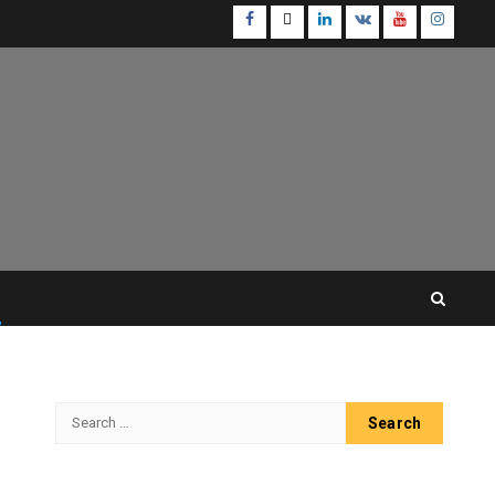
Facebook
Twitter
Linkedin
VK
Youtube
Instagr
Search
for: