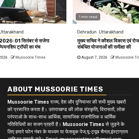
1 min read
Uttarakhand
Dehradun
Uttarakhand
 2026ः 01 सितंबर से सजेगा
मुख्य सचिव ने कौशल विकास एवं रोज
ैंम्पियनशिप ट्रॉफी का मंच
संबंधित योजनाओं की समीक्षा की
2026
Mussoorie Times
August 7, 2026
Mussoorie T
ABOUT MUSSOORIE TIMES
Mussoorie Times
राज्य, देश और दुनियाभर की सभी मुख्य खबरों
को प्रसारित करता है। उत्तराखण्ड की लोक संस्कृति, विरासतों, लोक
परंपराओ के साथ-साथ आर्थिक, सामाजिक राजनीतिक व धार्मिक
गतिविधियों का सजग प्रहरी है।
Mussoorie Times
से जुड़ने के
लिए हमारे फोन नंबर के माध्यम या फेसबुक पेज,यू-ट्यूब चैनल,इंस्टाग्राम