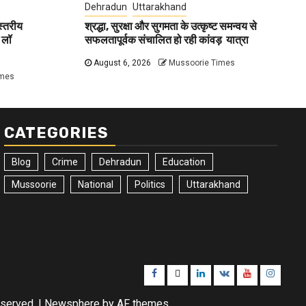
Dehradun
Uttarakhand
 स्तरीय
श्रद्धा, सुरक्षा और सुगमता के उत्कृष्ट समन्वय से
 लॉ
सफलतापूर्वक संचालित हो रही कांवड़ यात्रा
August 6, 2026
Mussoorie Times
imes
CATEGORIES
Blog
Crime
Dehradun
Education
Mussoorie
National
Politics
Uttarakhand
Facebook
Twitter
Linkedin
VK
Youtube
Instagr
eserved.
|
Newsphere
by AF themes.