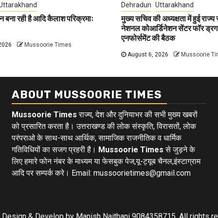
Uttarakhand
Dehradun
Uttarakhand
न बना रही है आदि कैलाश परिक्रमाः
मुख्य सचिव की अध्यक्षता में हुई राज्य
नेशनल कोआर्डिनेशन सेंटर फॉर ड्रग
एनफोर्समेंट की बैठक
2026
Mussoorie Times
August 6, 2026
Mussoorie T
ABOUT MUSSOORIE TIMES
Mussoorie Times
राज्य, देश और दुनियाभर की सभी मुख्य खबरों
को प्रसारित करता है। उत्तराखण्ड की लोक संस्कृति, विरासतों, लोक
परंपराओ के साथ-साथ आर्थिक, सामाजिक राजनीतिक व धार्मिक
गतिविधियों का सजग प्रहरी है।
Mussoorie Times
से जुड़ने के
लिए हमारे फोन नंबर के माध्यम या फेसबुक पेज,यू-ट्यूब चैनल,इंस्टाग्राम
आदि पर सम्पर्क करे। Email: mussoorietimes@gmail.com
Design & Develop by Manish Naithani 9084358715. All rights r