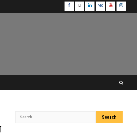
Facebook
Twitter
Linkedin
VK
Youtube
Instagr
Search
for:
ण