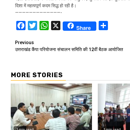
दिशा में महत्वपूर्ण कदम सिद्ध हो रही है।
——————————
———-
Facebook
Twitter
WhatsApp
X
Shar
Share
Continue
Previous
उत्तराखंड कैंपा परियोजना संचालन समिति की 12वीं बैठक आयोजित
Reading
MORE STORIES
1 min read
1 min read