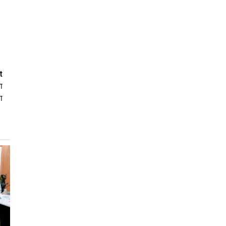
t
ा
ा