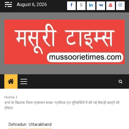
Skip
August 6, 2026
Facebook
Twitter
Linkedin
VK
Youtube
Inst
to
content
Primary
Menu
Home
ड्ग्स के खिलाफ जिला प्रशासन सख्तः ग्राफिक एरा यूनिवर्सिटी में की गई सैकड़ों छात्रों की
टेस्टिंग
Dehradun
Uttarakhand