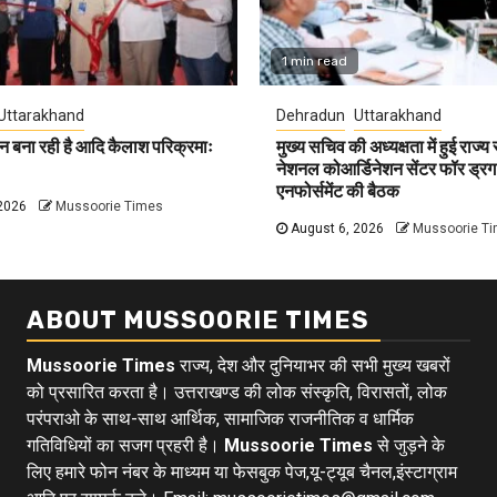
1 min read
Uttarakhand
Dehradun
Uttarakhand
न बना रही है आदि कैलाश परिक्रमाः
मुख्य सचिव की अध्यक्षता में हुई राज्य
नेशनल कोआर्डिनेशन सेंटर फॉर ड्रग
एनफोर्समेंट की बैठक
2026
Mussoorie Times
August 6, 2026
Mussoorie T
ABOUT MUSSOORIE TIMES
Mussoorie Times
राज्य, देश और दुनियाभर की सभी मुख्य खबरों
को प्रसारित करता है। उत्तराखण्ड की लोक संस्कृति, विरासतों, लोक
परंपराओ के साथ-साथ आर्थिक, सामाजिक राजनीतिक व धार्मिक
गतिविधियों का सजग प्रहरी है।
Mussoorie Times
से जुड़ने के
लिए हमारे फोन नंबर के माध्यम या फेसबुक पेज,यू-ट्यूब चैनल,इंस्टाग्राम