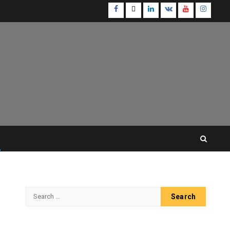
Facebook
Twitter
Linkedin
VK
Youtube
Instagr
Search
for: