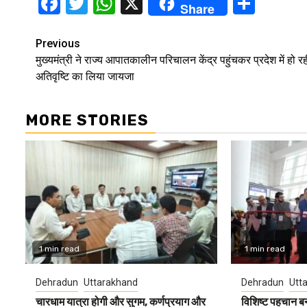
Facebook
Twitter
WhatsApp
X
Shar
Share
Continue
Previous
मुख्यमंत्री ने राज्य आपातकालीन परिचालन केंद्र पहुंचकर प्रदेश में हो र
Reading
अतिवृष्टि का लिया जायजा
MORE STORIES
1 min read
1 min read
Dehradun
Uttarakhand
Dehradun
Utt
चारधाम यात्रा होगी और सुगम, कर्णप्रयाग और
विशिष्ट पहचान ब