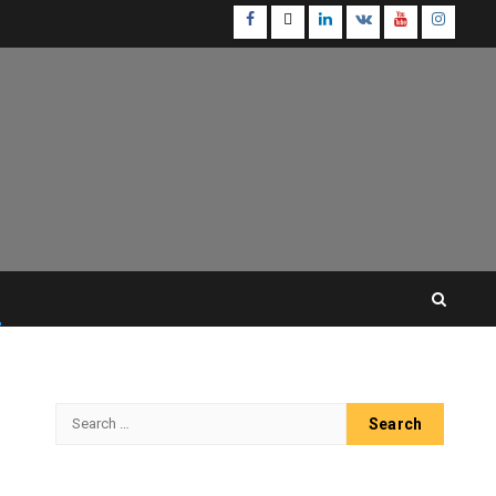
Facebook
Twitter
Linkedin
VK
Youtube
Instagr
Search
for: