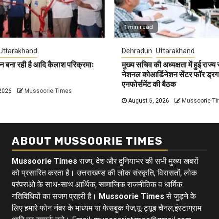
1 min read
Uttarakhand
Dehradun
Uttarakhand
न बना रही है आदि कैलाश परिक्रमाः
मुख्य सचिव की अध्यक्षता में हुई राज्य
नेशनल कोआर्डिनेशन सेंटर फॉर ड्रग
एनफोर्समेंट की बैठक
2026
Mussoorie Times
August 6, 2026
Mussoorie T
ABOUT MUSSOORIE TIMES
Mussoorie Times
राज्य, देश और दुनियाभर की सभी मुख्य खबरों
को प्रसारित करता है। उत्तराखण्ड की लोक संस्कृति, विरासतों, लोक
परंपराओ के साथ-साथ आर्थिक, सामाजिक राजनीतिक व धार्मिक
गतिविधियों का सजग प्रहरी है।
Mussoorie Times
से जुड़ने के
लिए हमारे फोन नंबर के माध्यम या फेसबुक पेज,यू-ट्यूब चैनल,इंस्टाग्राम