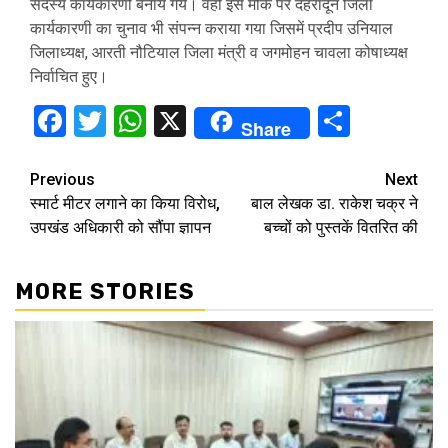
सदस्य कार्यकारणी बनाये गये। वहीं इस मौके पर देहरादून जिला
कार्यकारणी का चुनाव भी संपन्न कराया गया जिसमें प्रदीप उनियाल
जिलाध्यक्ष, आरती नौटियाल जिला मंत्री व जगमोहन चावला कोषाध्यक्ष
निर्वाचित हुए।
Facebook
Twitter
WhatsApp
X
Share
Share
Continue
Previous
Next
स्मार्ट मीटर लगाने का किया विरोध,
बाल लेखक डा. राकेश चक्र ने
Reading
उपखंड अधिकारी को सौंपा ज्ञापन
बच्चों को पुस्तकें वितरित की
MORE STORIES