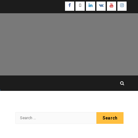
Facebook
Twitter
Linkedin
VK
Youtube
Instagr
Search
for: