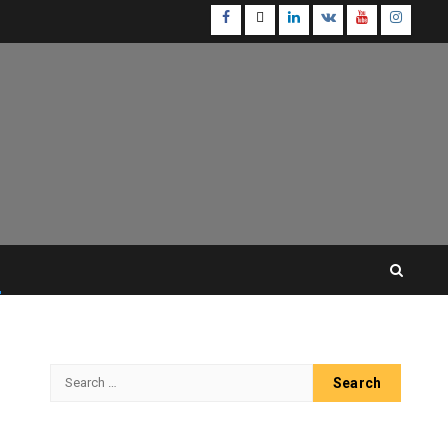
Facebook
Twitter
Linkedin
VK
Youtube
Instagr
Search
for: