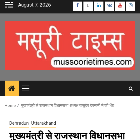
Skip
August 7, 2026
Facebook
Twitter
Linkedin
VK
Youtube
Inst
to
content
Primary
Menu
Home
मुख्यमंत्री से राजस्थान विधानसभा अध्यक्ष वासुदेव देवनानी ने की भेंट
Dehradun
Uttarakhand
मुख्यमंत्री से राजस्थान विधानसभा