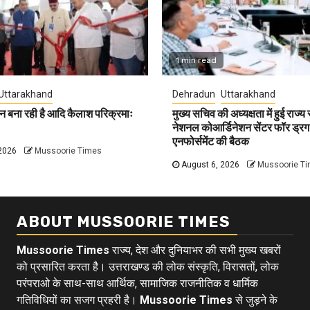
1 min read
Uttarakhand
Dehradun
Uttarakhand
न बना रही है आदि कैलाश परिक्रमाः
मुख्य सचिव की अध्यक्षता में हुई राज्य
नेशनल कोआर्डिनेशन सेंटर फॉर ड्रग
एनफोर्समेंट की बैठक
2026
Mussoorie Times
August 6, 2026
Mussoorie T
ABOUT MUSSOORIE TIMES
Mussoorie Times
राज्य, देश और दुनियाभर की सभी मुख्य खबरों
को प्रसारित करता है। उत्तराखण्ड की लोक संस्कृति, विरासतों, लोक
परंपराओ के साथ-साथ आर्थिक, सामाजिक राजनीतिक व धार्मिक
गतिविधियों का सजग प्रहरी है।
Mussoorie Times
से जुड़ने के