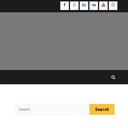
Facebook
Twitter
Linkedin
VK
Youtube
Instagr
Search
for: