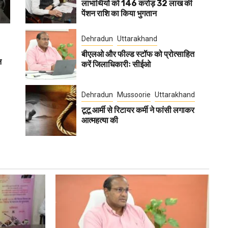
लाभार्थियों को 146 करोड़ 32 लाख की
पेंशन राशि का किया भुगतान
Dehradun
Uttarakhand
बीएलओ और फील्ड स्टॉफ को प्रोत्साहित
न
करें जिलाधिकारीः सीईओ
Dehradun
Mussoorie
Uttarakhand
टूटू आर्मी से रिटायर कर्मी ने फांसी लगाकर
आत्महत्या की