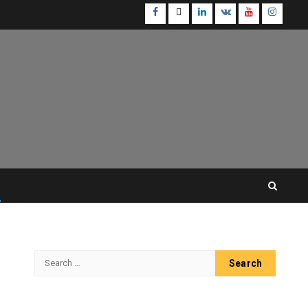
Facebook
Twitter
Linkedin
VK
Youtube
Instagr
Search
for: