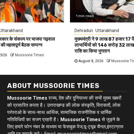
1 min read
Uttarakhand
Dehradun
Uttarakhand
रकार के संकल्प पर भाजपा गढ़वाल
मुख्यमंत्री ने 9 लाख 87 हजार 17 प
 की महत्वपूर्ण बैठक सम्पन्न
लाभार्थियों को 146 करोड़ 32 लाख 
राशि का किया भुगतान
2026
Mussoorie Times
August 8, 2026
Mussoorie T
ABOUT MUSSOORIE TIMES
Mussoorie Times
राज्य, देश और दुनियाभर की सभी मुख्य खबरों
को प्रसारित करता है। उत्तराखण्ड की लोक संस्कृति, विरासतों, लोक
परंपराओ के साथ-साथ आर्थिक, सामाजिक राजनीतिक व धार्मिक
गतिविधियों का सजग प्रहरी है।
Mussoorie Times
से जुड़ने के
लिए हमारे फोन नंबर के माध्यम या फेसबुक पेज,यू-ट्यूब चैनल,इंस्टाग्राम
आदि पर सम्पर्क करे। Email: mussoorietimes@gmail.com