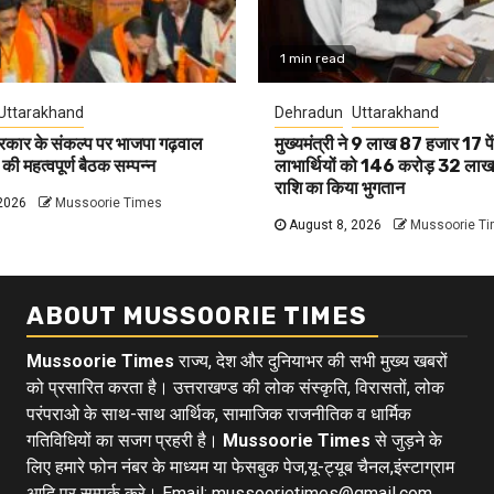
1 min read
Uttarakhand
Dehradun
Uttarakhand
रकार के संकल्प पर भाजपा गढ़वाल
मुख्यमंत्री ने 9 लाख 87 हजार 17 प
 की महत्वपूर्ण बैठक सम्पन्न
लाभार्थियों को 146 करोड़ 32 लाख 
राशि का किया भुगतान
2026
Mussoorie Times
August 8, 2026
Mussoorie T
ABOUT MUSSOORIE TIMES
Mussoorie Times
राज्य, देश और दुनियाभर की सभी मुख्य खबरों
को प्रसारित करता है। उत्तराखण्ड की लोक संस्कृति, विरासतों, लोक
परंपराओ के साथ-साथ आर्थिक, सामाजिक राजनीतिक व धार्मिक
गतिविधियों का सजग प्रहरी है।
Mussoorie Times
से जुड़ने के
लिए हमारे फोन नंबर के माध्यम या फेसबुक पेज,यू-ट्यूब चैनल,इंस्टाग्राम
आदि पर सम्पर्क करे। Email: mussoorietimes@gmail.com