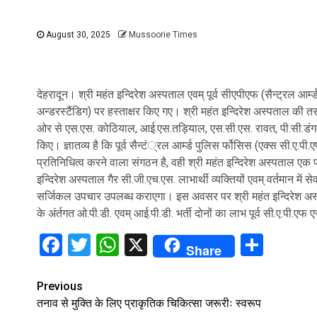
August 30, 2025
Mussoorie Times
देहरादून। श्री महंत इन्दिरेश अस्पताल एवम् पूर्व सीएपीएफ (सैन्ट्रल 
अन्डरस्टैंडिग) पर हस्ताक्षर किए गए। श्री महंत इन्दिरेश अस्पताल की
ओर से एस.एस. कोठियाल, आई.एस.तड़ियाल, एस.सी.एस. रावत, पी.सी.डंगवाल, 
किए। ज्ञातव्य है कि पूर्व सैन्टं्रल आर्म्ड पुलिस र्फोसिस (एक्स सी.ए.पी.
प्रतिनिधित्व करने वाला संगठन है, वही श्री महंत इन्दिरेश अस्पताल एक प्
इन्दिरेश अस्पताल गैर सी.जी.एच.एस. लाभार्थी व्यक्तियों एवम् वर्तमान मे
सर्जिकल उपचार उपलब्ध कराएगा। इस अवसर पर श्री महंत इन्दिरेश अस्प
के अंर्तगत ओ.पी.डी. एवम् आई.पी.डी. भर्ती दोनों का लाभ पूर्व सी.ए.पी.
Facebook
Twitter
WhatsApp
X
Shar
Share
Continue
Previous
तनाव से मुक्ति के लिए प्राकृतिक चिकित्सा जरूरीः स्वरूप
Reading