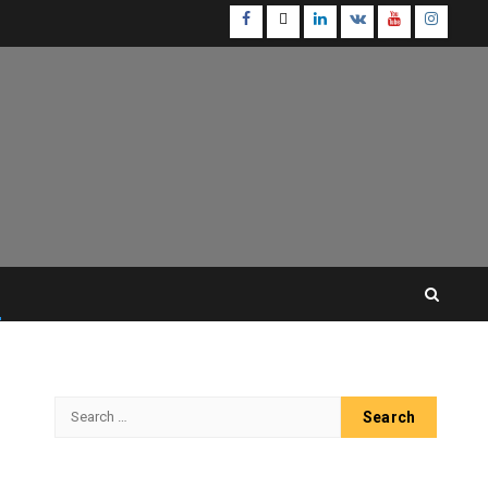
Facebook
Twitter
Linkedin
VK
Youtube
Instagr
Search
for: