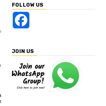
FOLLOW US
Facebook
फ
JOIN US
न
t
ड़