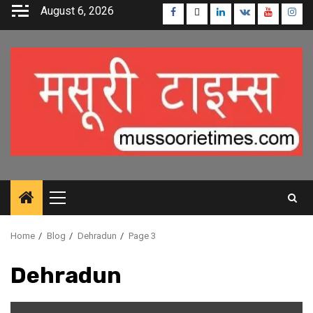
Skip
August 6, 2026
Facebook
Twitter
Linkedin
VK
Youtube
Inst
to
content
Primary
Menu
Home
Blog
Dehradun
Page 3
Dehradun