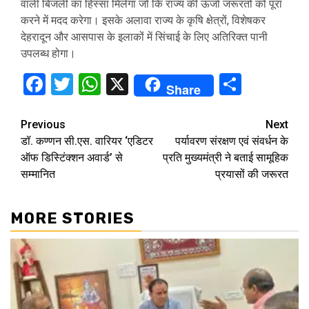
वाली बिजली का हिस्सा मिलेगा जो कि राज्य की ऊर्जा जरूरतों को पूरा
करने में मदद करेगा। इसके अलावा राज्य के कृषि क्षेत्रों, विशेषकर
देहरादून और आसपास के इलाकों में सिंचाई के लिए अतिरिक्त पानी
उपलब्ध होगा।
Facebook
Twitter
WhatsApp
X
Share
Share
Continue
Previous
Next
डॉ. कण्णन सी.एस. वारियर ‘एडिटर
पर्यावरण संरक्षण एवं संवर्धन के
Reading
ऑफ डिस्टिंक्शन अवार्ड’ से
प्रति मुख्यमंत्री ने बताई सामूहिक
सम्मानित
प्रयासों की जरूरत
MORE STORIES