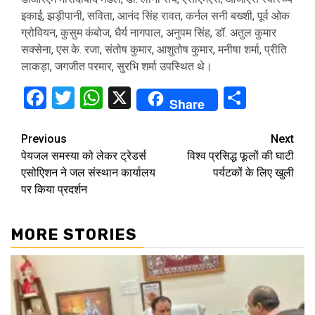
इकाई, झड़ीपानी, सविता, आनंद सिंह रावत, कर्नल सनी बख्शी, पूर्व ओक
ग्रोवियन, कुसुम कंबोज, धैर्य नागपाल, अनुपम सिंह, डॉ. अतुल कुमार
सक्सेना, एस.के. रजा, संतोष कुमार, आशुतोष कुमार, मनीषा शर्मा, प्रीति
लाकड़ा, जगजीत परमार, सुरभि शर्मा उपस्थित थे।
Facebook
Twitter
WhatsApp
X
Share
Share
Continue
Previous
Next
पेयजल समस्या को लेकर ट्रेडर्स
विश्व प्रसिद्ध फूलों की घाटी
Reading
एसोएिशन ने जल संस्थान कार्यालय
पर्यटकों के लिए खुली
पर किया प्रदर्शन
MORE STORIES