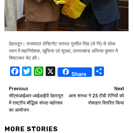
देहरादून। राज्यपाल लेफ्टिनेंट जनरल गुरमीत सिंह (से नि) से लोक
भवन में महानिदेशक, खुफिया एवं सुरक्षा, उत्तराखण्ड अभिनव कुमार ने
शिष्टाचार भेंट की।
Facebook
Twitter
WhatsApp
X
Share
Share
Continue
Previous
Next
सीएसआईआर-आईआईपी देहरादून
आस संस्था ने 25 टीबी रोगियों को
Reading
में राष्ट्रीय बौद्धिक संपदा महोत्सव
पोषाहार वितरित किया
का आयोजन
MORE STORIES