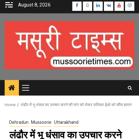
Skip
August 8, 2026
Facebook
Twitter
Linkedin
VK
Youtube
Inst
to
content
Primary
Menu
Home
लंढौर में भू धंसाव का उपचार करने की मांग को लेकर पालिका ईओ को सौंपा ज्ञापन
Dehradun
Mussoorie
Uttarakhand
लंढौर में भू धंसाव का उपचार करने