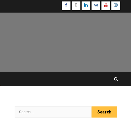
Facebook
Twitter
Linkedin
VK
Youtube
Instagr
Search
for: