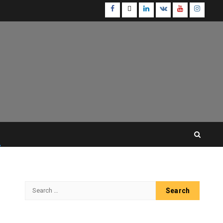
Facebook
Twitter
Linkedin
VK
Youtube
Instagr
Search
for: