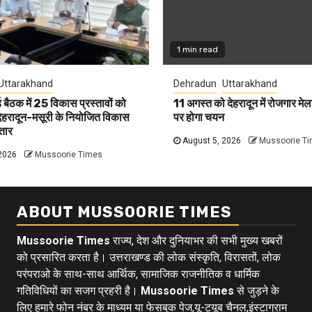
1 min read
Uttarakhand
Dehradun
Uttarakhand
 बैठक में 25 विकास प्रस्तावों को
11 अगस्त को देहरादून में रोजगार मे
 देहरादून-मसूरी के नियोजित विकास
पर होगा चयन
्तार
August 5, 2026
Mussoorie T
2026
Mussoorie Times
ABOUT MUSSOORIE TIMES
Mussoorie Times
राज्य, देश और दुनियाभर की सभी मुख्य खबरों
को प्रसारित करता है। उत्तराखण्ड की लोक संस्कृति, विरासतों, लोक
परंपराओ के साथ-साथ आर्थिक, सामाजिक राजनीतिक व धार्मिक
गतिविधियों का सजग प्रहरी है।
Mussoorie Times
से जुड़ने के
लिए हमारे फोन नंबर के माध्यम या फेसबुक पेज,यू-ट्यूब चैनल,इंस्टाग्राम