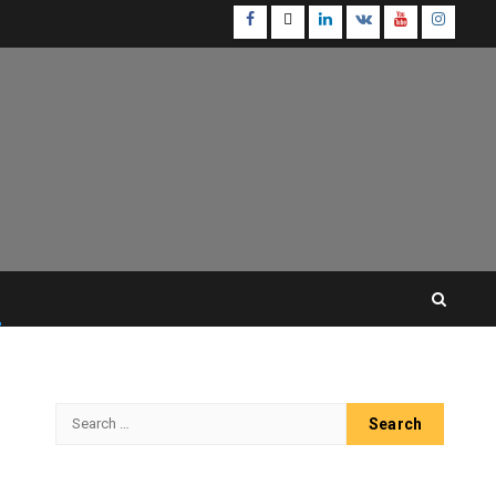
Facebook
Twitter
Linkedin
VK
Youtube
Instagr
Search
for: