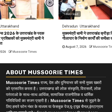
1 min read
Uttarakhand
Dehradun
Uttarakhand
ेम्स 2026 के उत्तराखंड के पदक
मुख्यमंत्री धामी ने उत्तराखंड क्रीड़ा 
्रशिक्षकों को मुख्यमंत्री धामी ने
गौलापार के निर्माण कार्यों की समीक्षा 
ित
August 7, 2026
Mussoorie T
2026
Mussoorie Times
ABOUT MUSSOORIE TIMES
Mussoorie Times
राज्य, देश और दुनियाभर की सभी मुख्य खबरों
को प्रसारित करता है। उत्तराखण्ड की लोक संस्कृति, विरासतों, लोक
परंपराओ के साथ-साथ आर्थिक, सामाजिक राजनीतिक व धार्मिक
गतिविधियों का सजग प्रहरी है।
Mussoorie Times
से जुड़ने के
लिए हमारे फोन नंबर के माध्यम या फेसबुक पेज,यू-ट्यूब चैनल,इंस्टाग्राम