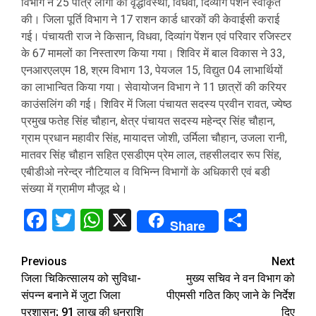
विभाग ने 25 पात्र लोगों को वृद्धावस्था, विधवा, दिव्यांग पेंशन स्वीकृत
की। जिला पूर्ति विभाग ने 17 राशन कार्ड धारकों की केवाईसी कराई
गई। पंचायती राज ने किसान, विधवा, दिव्यांग पेंशन एवं परिवार रजिस्टर
के 67 मामलों का निस्तारण किया गया। शिविर में बाल विकास ने 33,
एनआरएलएम 18, श्रम विभाग 13, पेयजल 15, विद्युत 04 लाभार्थियों
का लाभान्वित किया गया। सेवायोजन विभाग ने 11 छात्रों की करियर
काउंसलिंग की गई। शिविर में जिला पंचायत सदस्य प्रवीन रावत, ज्येष्ठ
प्रमुख फतेह सिंह चौहान, क्षेत्र पंचायत सदस्य महेन्द्र सिंह चौहान,
ग्राम प्रधान महावीर सिंह, मायादत्त जोशी, उर्मिला चौहान, उजला रानी,
मातवर सिंह चौहान सहित एसडीएम प्रेम लाल, तहसीलदार रूप सिंह,
एबीडीओ नरेन्द्र नौटियाल व विभिन्न विभागों के अधिकारी एवं बडी
संख्या में ग्रामीण मौजूद थे।
Facebook
Twitter
WhatsApp
X
Share
Share
Continue
Previous
Next
जिला चिकित्सालय को सुविधा-
मुख्य सचिव ने वन विभाग को
Reading
संपन्न बनाने में जुटा जिला
पीएमसी गठित किए जाने के निर्देश
प्रशासन; 91 लाख की धनराशि
दिए