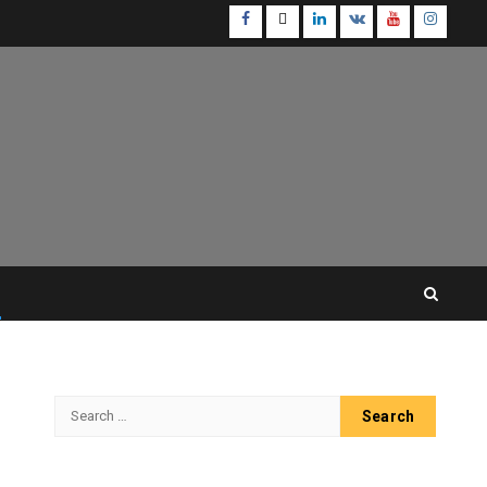
Facebook
Twitter
Linkedin
VK
Youtube
Instagr
Search
for: