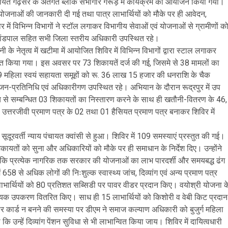
ाय पंचायत गढ़सेर के अंतर्गत ब्लॉक सभागार गरूड़ में कार्यक्रम का आयोजन किया गया।
नाओं की जानकारी दी गई तथा पात्र लाभार्थियों को मौके पर ही आवेदन,
ें विभिन्न विभागों ने स्टॉल लगाकर विभागीय सेवाओं एवं योजनाओं से ग्रामीणों क
कांडपाल सहित सभी जिला स्तरीय अधिकारी उपस्थित रहे।
नेतृत्व में खटीमा में आयोजित शिविर में विभिन्न विभागों द्वारा स्टाल लगाकर
वित किया गया। इस अवसर पर 73 शिकायतें दर्ज की गई, जिसमे से 38 मामलों का
9 महिला स्वयं सहायता समूहों को रू. 36 लाख 15 हजार की धनराशि के चैक
जन-प्रतिनिधि एवं अधिकारीगण उपस्थित रहे। अभियान के दौरान रूद्रपुर में उप
जांच से सम्बन्धित 03 शिकायतों का निस्तारण करने के साथ ही खतौनी-वितरण के 46,
 उत्तरजीवी प्रमाण पत्र के 02 तथा 01 हैसियत प्रमाण पत्र बनाकर शिविर में
ूदूरवर्ती न्याय पंचायत क्वांसी से हुआ। शिविर में 109 समस्याएं प्रस्तुत की गई।
यतों को सुना और अधिकारियों को मौके पर ही समाधान के निर्देश दिए। उन्होंने
ें कि प्रत्येक नागरिक तक सरकार की योजनाओं का लाभ पारदर्शी और समयबद्ध ढंग
ं 658 से अधिक लोगों की निःशुल्क स्वास्थ्य जांच, दिव्यांग एवं अन्य प्रमाण पत्र
 लाभार्थियों को 80 प्रतिशत सब्सिडी पर पावर वीडर प्रदान किए। वयोश्री योजना क
0 सहायक उपकरण वितरित किए। साध ही 15 लाभार्थियों को किशोरी व वेबी किट प्रदान
आधार कार्ड न बनने की समस्या पर डीएम ने समाज कल्याण अधिकारी को बुजुर्ग महिला
ि उन्हें दिव्यांग पेंशन सुविधा से भी लाभान्वित किया जाय। शिविर में दायित्वधारी