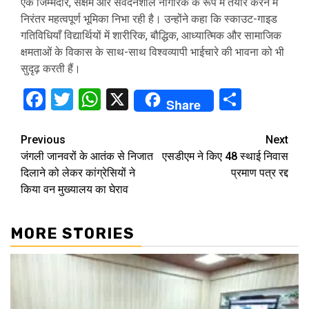
एक जिम्मेदार, सक्षम और संवेदनशील नागरिक के रूप में तैयार करने में
निरंतर महत्वपूर्ण भूमिका निभा रही है। उन्होंने कहा कि स्काउट-गाइड
गतिविधियाँ विद्यार्थियों में शारीरिक, बौद्धिक, आध्यात्मिक और सामाजिक
क्षमताओं के विकास के साथ-साथ विश्वव्यापी भाईचारे की भावना को भी
सुदृढ़ करती हैं।
Facebook
Twitter
WhatsApp
X
Share
Share
Continue
Previous
Next
जंगली जानवरों के आतंक से निजात
एसडीएम ने किए 48 स्थाई निवास
Reading
दिलाने को लेकर कांग्रेसियों ने
प्रमाण पत्र रद्द
किया वन मुख्यालय का घेराव
MORE STORIES