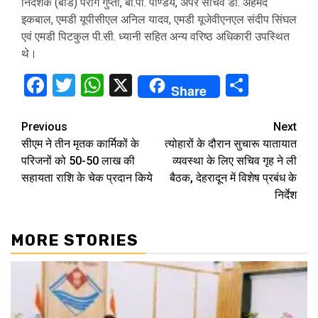
निदेशक (बोर्ड) पराग गुप्ता, बी.पी. पाण्डेय, अपर सचिव डॉ. अहमद
इकबाल, एमडी यूपीसीएल अनिल यादव, एमडी यूजेवीएनएल संदीप सिंघल
एवं एमडी पिटकुल पी.सी. ध्यानी सहित अन्य वरिष्ठ अधिकारी उपस्थित
थे।
Facebook
Twitter
WhatsApp
X
Share
Share
Continue
Previous
Next
सीएम ने तीन मृतक कार्मिकों के
त्योहारों के दौरान सुचारू यातायात
Reading
परिजनों को 50-50 लाख की
व्यवस्था के लिए सचिव गृह ने ली
सहायता राशि के चेक प्रदान किये
बैठक, देहरादून में विशेष प्रबंध के
निर्देश
MORE STORIES