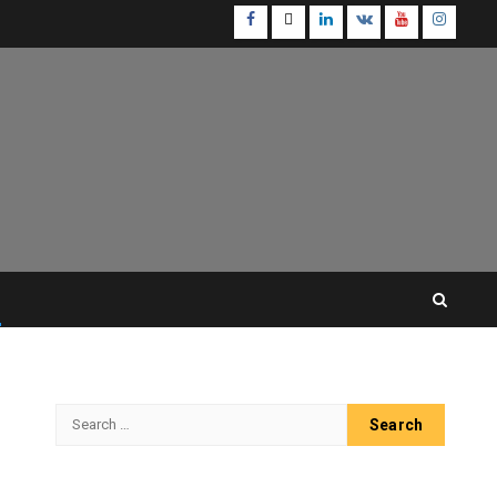
Facebook
Twitter
Linkedin
VK
Youtube
Instagr
Search
for: