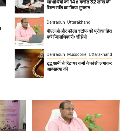
लाभार्थियों को 146 करोड़ 32 लाख की
पेंशन राशि का किया भुगतान
Dehradun
Uttarakhand
न
बीएलओ और फील्ड स्टॉफ को प्रोत्साहित
करें जिलाधिकारीः सीईओ
Dehradun
Mussoorie
Uttarakhand
टूटू आर्मी से रिटायर कर्मी ने फांसी लगाकर
आत्महत्या की