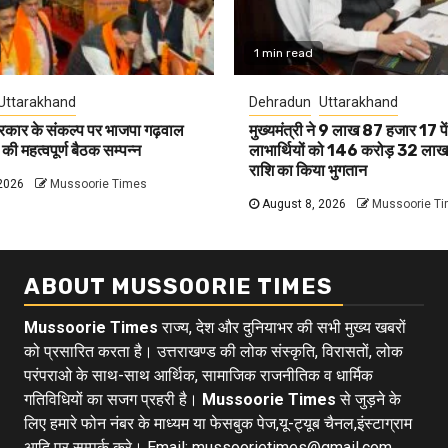
1 min read
Uttarakhand
Dehradun
Uttarakhand
रकार के संकल्प पर भाजपा गढ़वाल
मुख्यमंत्री ने 9 लाख 87 हजार 17 प
 की महत्वपूर्ण बैठक सम्पन्न
लाभार्थियों को 146 करोड़ 32 लाख 
राशि का किया भुगतान
2026
Mussoorie Times
August 8, 2026
Mussoorie T
ABOUT MUSSOORIE TIMES
Mussoorie Times
राज्य, देश और दुनियाभर की सभी मुख्य खबरों
को प्रसारित करता है। उत्तराखण्ड की लोक संस्कृति, विरासतों, लोक
परंपराओ के साथ-साथ आर्थिक, सामाजिक राजनीतिक व धार्मिक
गतिविधियों का सजग प्रहरी है।
Mussoorie Times
से जुड़ने के
लिए हमारे फोन नंबर के माध्यम या फेसबुक पेज,यू-ट्यूब चैनल,इंस्टाग्राम
आदि पर सम्पर्क करे। Email: mussoorietimes@gmail.com