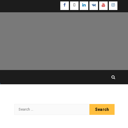
Facebook
Twitter
Linkedin
VK
Youtube
Instagr
Search
for: