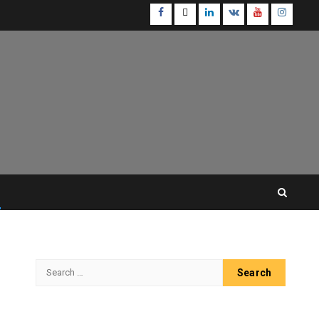
Facebook
Twitter
Linkedin
VK
Youtube
Instagr
Search
for: