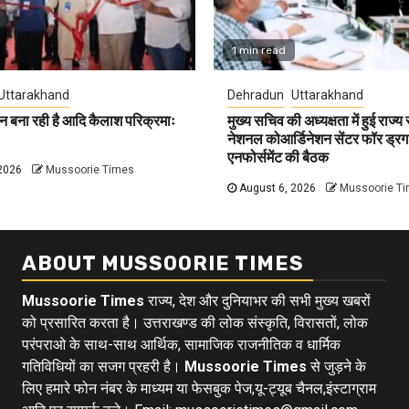
1 min read
Uttarakhand
Dehradun
Uttarakhand
न बना रही है आदि कैलाश परिक्रमाः
मुख्य सचिव की अध्यक्षता में हुई राज्य
नेशनल कोआर्डिनेशन सेंटर फॉर ड्रग
एनफोर्समेंट की बैठक
2026
Mussoorie Times
August 6, 2026
Mussoorie T
ABOUT MUSSOORIE TIMES
Mussoorie Times
राज्य, देश और दुनियाभर की सभी मुख्य खबरों
को प्रसारित करता है। उत्तराखण्ड की लोक संस्कृति, विरासतों, लोक
परंपराओ के साथ-साथ आर्थिक, सामाजिक राजनीतिक व धार्मिक
गतिविधियों का सजग प्रहरी है।
Mussoorie Times
से जुड़ने के
लिए हमारे फोन नंबर के माध्यम या फेसबुक पेज,यू-ट्यूब चैनल,इंस्टाग्राम